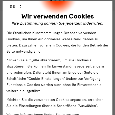
Sprachwechsler
DE
Wir verwenden Cookies
Ihre Zustimmung können Sie jederzeit widerrufen.
Die Staatlichen Kunstsammlungen Dresden verwenden
Cookies, um Ihnen ein optimales Webseiten-Erlebnis zu
Ansprechpersonen
bieten. Dazu zählen vor allem Cookies, die für den Betrieb der
Seite notwendig sind.
Sprechen Sie uns an...
Klicken Sie auf „Alle akzeptieren“, um alle Cookies zu
Sie haben noch Fragen, wollen mehr über das Museum für
akzeptieren. Sie können Ihr Einverständnis jederzeit ändern
Völkerkunde Dresden wissen oder suchen weitere Informationen
und widerrufen. Dafür steht Ihnen am Ende der Seite die
zur Mitgliedschaft? Nehmen sie bitte Kontakt zu uns auf:
Schaltfläche "Cookie-Einstellungen" ändern zur Verfügung.
Funktionale Cookies werden auch ohne Ihr Einverständnis
weiterhin ausgeführt.
Ansprechpartner
Möchten Sie die verwendeten Cookies anpassen, erreichen
Dr. Karl-Heinz Gerstenberg
Sie die Einstellungen über die Schaltfläche "Auswählen".
Tel.: +49 351 8422 0695
Weitere Informationen finden Sie in unseren