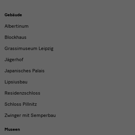
Gebäude,
Gebäude
Museen
Albertinum
und
Blockhaus
Institutionen
Grassimuseum Leipzig
Jägerhof
Japanisches Palais
Lipsiusbau
Residenzschloss
Schloss Pillnitz
Zwinger mit Semperbau
Museen